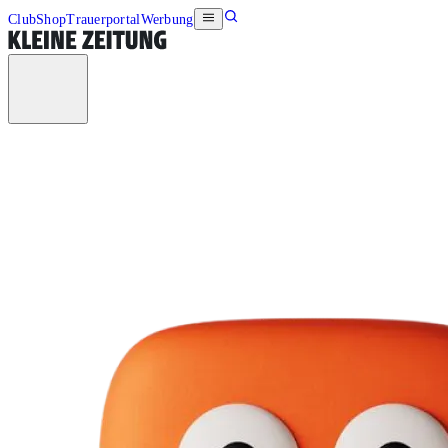
Club
Shop
Trauerportal
Werbung