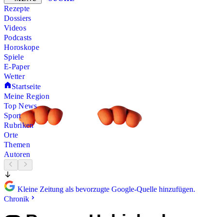
Rezepte
Dossiers
Videos
Podcasts
Horoskope
Spiele
E-Paper
Wetter
Startseite
Meine Region
Top News
Sport
Rubriken
Orte
Themen
Autoren
Kleine Zeitung als bevorzugte Google-Quelle hinzufügen.
Chronik