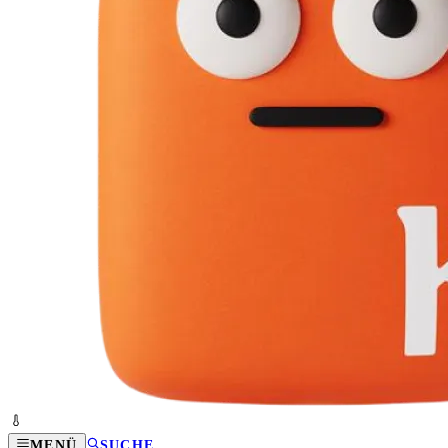
MENÜ
SUCHE