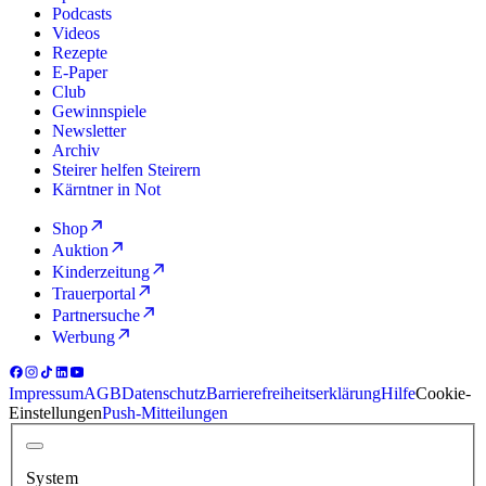
Podcasts
Videos
Rezepte
E-Paper
Club
Gewinnspiele
Newsletter
Archiv
Steirer helfen Steirern
Kärntner in Not
Shop
Auktion
Kinderzeitung
Trauerportal
Partnersuche
Werbung
Impressum
AGB
Datenschutz
Barrierefreiheitserklärung
Hilfe
Cookie-
Einstellungen
Push-Mitteilungen
System