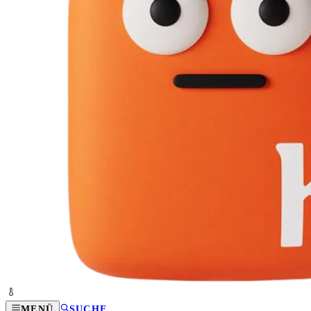
MENÜ
SUCHE