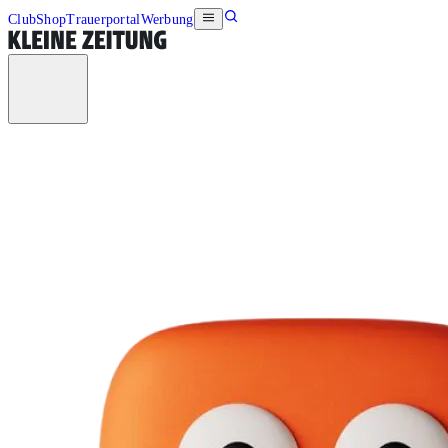
Club
Shop
Trauerportal
Werbung