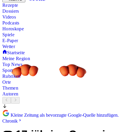
Rezepte
Dossiers
Videos
Podcasts
Horoskope
Spiele
E-Paper
Wetter
Startseite
Meine Region
Top News
Sport
Rubriken
Orte
Themen
Autoren
Kleine Zeitung als bevorzugte Google-Quelle hinzufügen.
Chronik