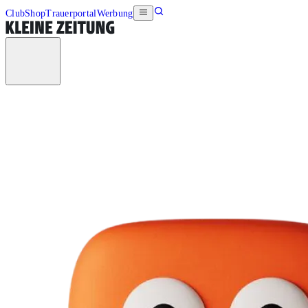
Club
Shop
Trauerportal
Werbung