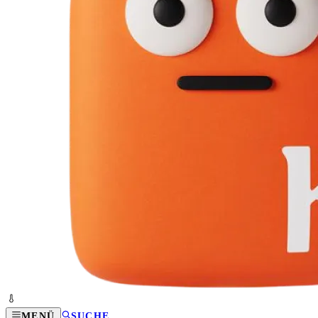
MENÜ
SUCHE