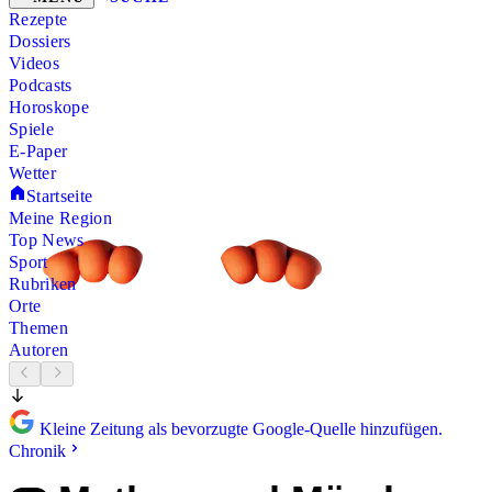
Rezepte
Dossiers
Videos
Podcasts
Horoskope
Spiele
E-Paper
Wetter
Startseite
Meine Region
Top News
Sport
Rubriken
Orte
Themen
Autoren
Kleine Zeitung als bevorzugte Google-Quelle hinzufügen.
Chronik