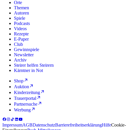
Orte
Themen
Autoren
Spiele
Podcasts
Videos
Rezepte
E-Paper
Club
Gewinnspiele
Newsletter
Archiv
Steirer helfen Steirern
Kärntner in Not
Shop
Auktion
Kinderzeitung
Trauerportal
Partnersuche
Werbung
Impressum
AGB
Datenschutz
Barrierefreiheitserklärung
Hilfe
Cookie-