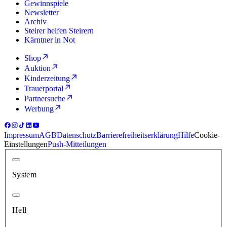
Gewinnspiele
Newsletter
Archiv
Steirer helfen Steirern
Kärntner in Not
Shop
Auktion
Kinderzeitung
Trauerportal
Partnersuche
Werbung
Impressum
AGB
Datenschutz
Barrierefreiheitserklärung
Hilfe
Cookie-
Einstellungen
Push-Mitteilungen
System
Hell