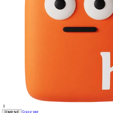
MENÜ
SUCHE