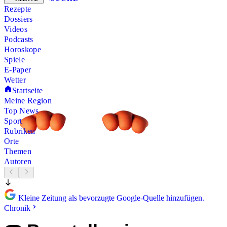
Rezepte
Dossiers
Videos
Podcasts
Horoskope
Spiele
E-Paper
Wetter
Startseite
Meine Region
Top News
Sport
Rubriken
Orte
Themen
Autoren
Kleine Zeitung als bevorzugte Google-Quelle hinzufügen.
Chronik