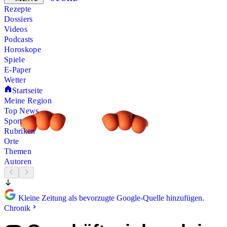
Rezepte
Dossiers
Videos
Podcasts
Horoskope
Spiele
E-Paper
Wetter
Startseite
Meine Region
Top News
Sport
Rubriken
Orte
Themen
Autoren
Kleine Zeitung als bevorzugte Google-Quelle hinzufügen.
Chronik