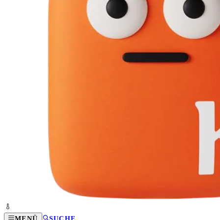
MENÜ
SUCHE