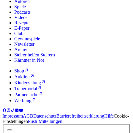
Autoren
Spiele
Podcasts
Videos
Rezepte
E-Paper
Club
Gewinnspiele
Newsletter
Archiv
Steirer helfen Steirern
Kärntner in Not
Shop
Auktion
Kinderzeitung
Trauerportal
Partnersuche
Werbung
Impressum
AGB
Datenschutz
Barrierefreiheitserklärung
Hilfe
Cookie-
Einstellungen
Push-Mitteilungen