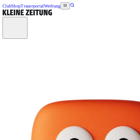
Club
Shop
Trauerportal
Werbung