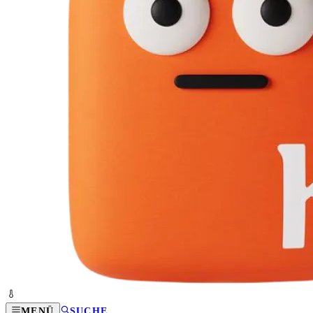
MENÜ
SUCHE