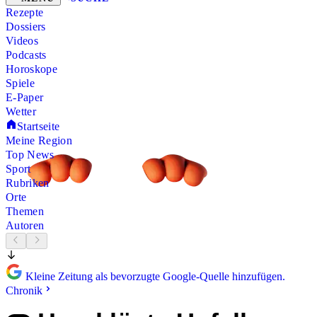
Rezepte
Dossiers
Videos
Podcasts
Horoskope
Spiele
E-Paper
Wetter
Startseite
Meine Region
Top News
Sport
Rubriken
Orte
Themen
Autoren
Kleine Zeitung als bevorzugte Google-Quelle hinzufügen.
Chronik