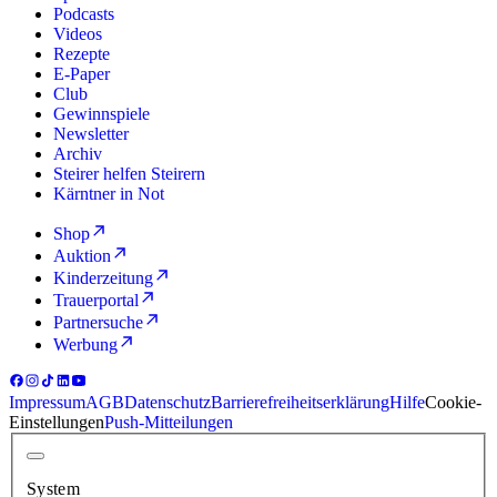
Podcasts
Videos
Rezepte
E-Paper
Club
Gewinnspiele
Newsletter
Archiv
Steirer helfen Steirern
Kärntner in Not
Shop
Auktion
Kinderzeitung
Trauerportal
Partnersuche
Werbung
Impressum
AGB
Datenschutz
Barrierefreiheitserklärung
Hilfe
Cookie-
Einstellungen
Push-Mitteilungen
System