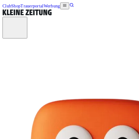
Club
Shop
Trauerportal
Werbung