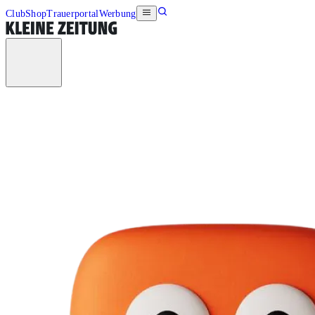
Club
Shop
Trauerportal
Werbung