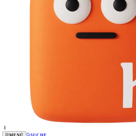
MENÜ
SUCHE