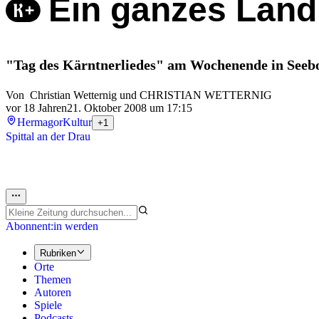
Ein ganzes Land
"Tag des Kärntnerliedes" am Wochenende in Seeb
Von
Christian Wetternig
und
CHRISTIAN WETTERNIG
vor 18 Jahren
21. Oktober 2008 um 17:15
Hermagor
Kultur
+1
Spittal an der Drau
Abonnent:in werden
Rubriken
Orte
Themen
Autoren
Spiele
Podcasts