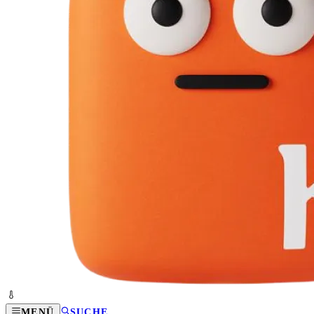
MENÜ
SUCHE