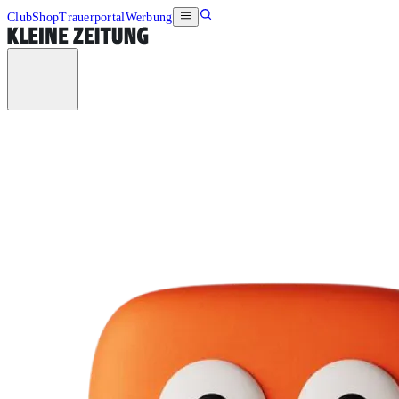
Club
Shop
Trauerportal
Werbung