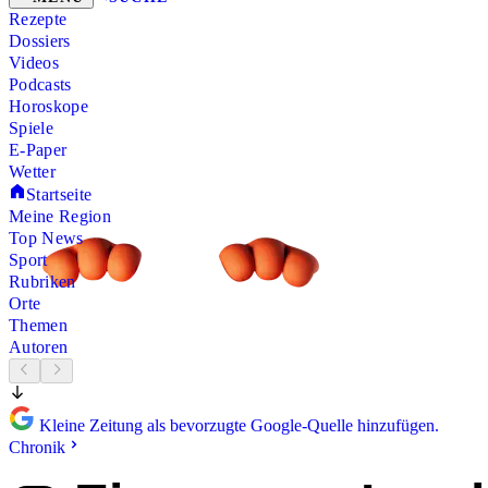
Rezepte
Dossiers
Videos
Podcasts
Horoskope
Spiele
E-Paper
Wetter
Startseite
Meine Region
Top News
Sport
Rubriken
Orte
Themen
Autoren
Kleine Zeitung als bevorzugte Google-Quelle hinzufügen.
Chronik