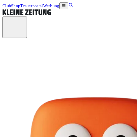
Club
Shop
Trauerportal
Werbung