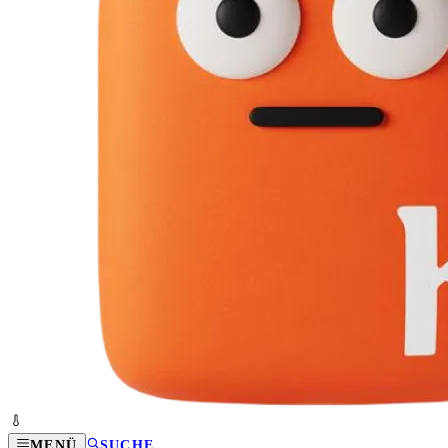
MENÜ
SUCHE