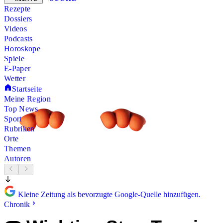
Rezepte
Dossiers
Videos
Podcasts
Horoskope
Spiele
E-Paper
Wetter
Startseite
Meine Region
Top News
Sport
Rubriken
Orte
Themen
Autoren
Kleine Zeitung als bevorzugte Google-Quelle hinzufügen.
Chronik