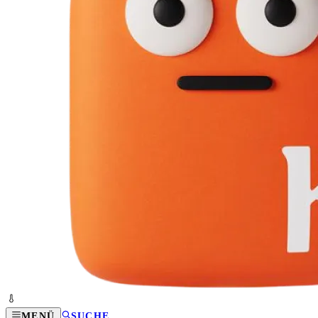
MENÜ
SUCHE