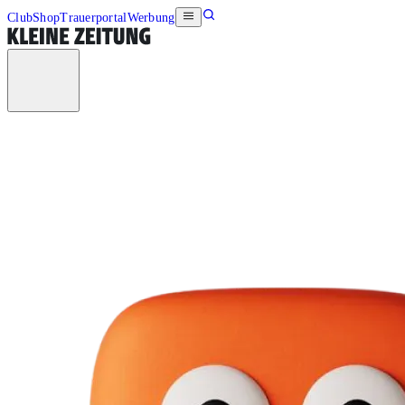
Club
Shop
Trauerportal
Werbung