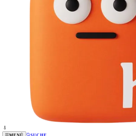
MENÜ
SUCHE