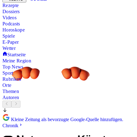
Rezepte
Dossiers
Videos
Podcasts
Horoskope
Spiele
E-Paper
Wetter
Startseite
Meine Region
Top News
Sport
Rubriken
Orte
Themen
Autoren
Kleine Zeitung als bevorzugte Google-Quelle hinzufügen.
Chronik