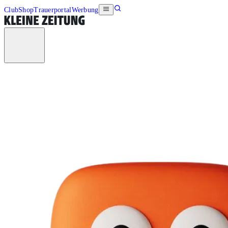
Club
Shop
Trauerportal
Werbung