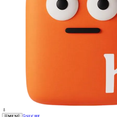
MENÜ
SUCHE