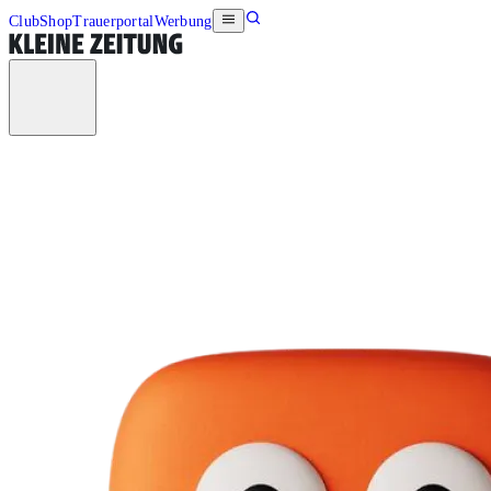
Club
Shop
Trauerportal
Werbung