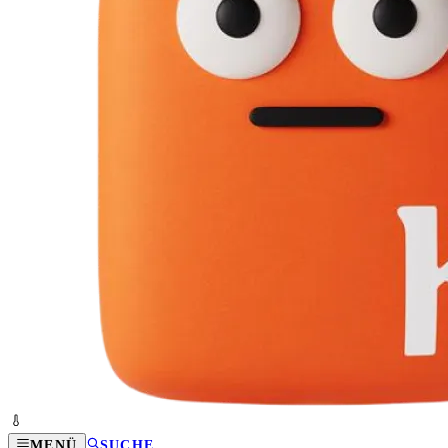
MENÜ
SUCHE