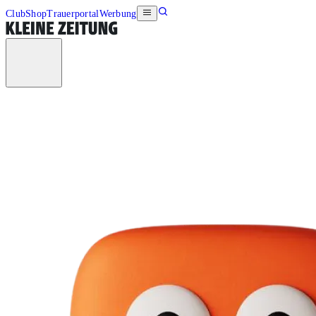
Club
Shop
Trauerportal
Werbung