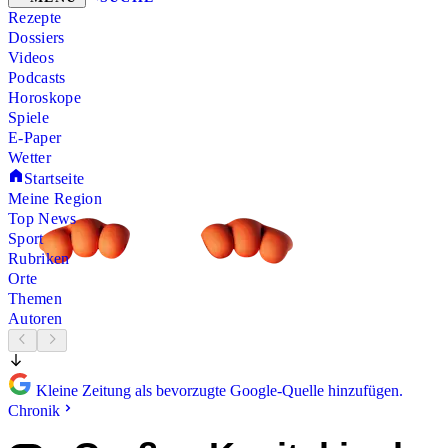
Rezepte
Dossiers
Videos
Podcasts
Horoskope
Spiele
E-Paper
Wetter
Startseite
Meine Region
Top News
Sport
Rubriken
Orte
Themen
Autoren
Kleine Zeitung als bevorzugte Google-Quelle hinzufügen.
Chronik