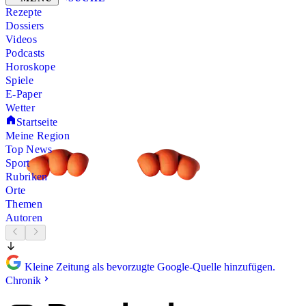
Rezepte
Dossiers
Videos
Podcasts
Horoskope
Spiele
E-Paper
Wetter
Startseite
Meine Region
Top News
Sport
Rubriken
Orte
Themen
Autoren
Kleine Zeitung als bevorzugte Google-Quelle hinzufügen.
Chronik