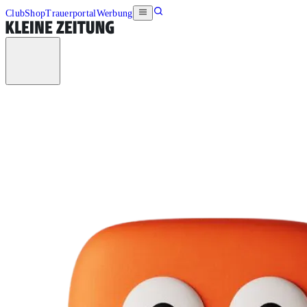
Club
Shop
Trauerportal
Werbung