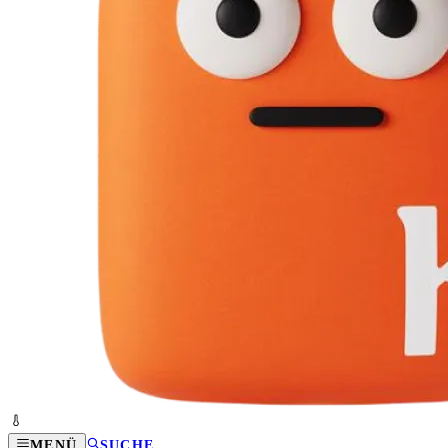
MENÜ
SUCHE