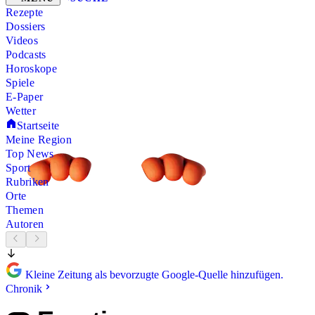
Rezepte
Dossiers
Videos
Podcasts
Horoskope
Spiele
E-Paper
Wetter
Startseite
Meine Region
Top News
Sport
Rubriken
Orte
Themen
Autoren
Kleine Zeitung als bevorzugte Google-Quelle hinzufügen.
Chronik