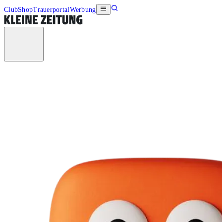
Club
Shop
Trauerportal
Werbung