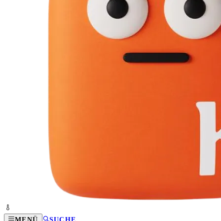
MENÜ
SUCHE