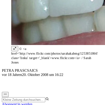
© <a
href='http://www.flickr.com/photos/sarahakabmg/1253851866'
class='linku' target='_blank'>www.flickr.com</a> / Sarah
Jones
PETRA PRASCSAICS
vor 18 Jahren
20. Oktober 2008 um 16:22
Abonnent:in werden