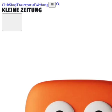
Club
Shop
Trauerportal
Werbung