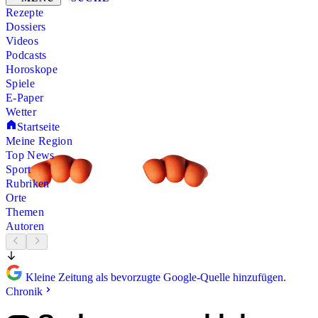
Rezepte
Dossiers
Videos
Podcasts
Horoskope
Spiele
E-Paper
Wetter
Startseite
Meine Region
Top News
Sport
Rubriken
Orte
Themen
Autoren
Kleine Zeitung als bevorzugte Google-Quelle hinzufügen.
Chronik