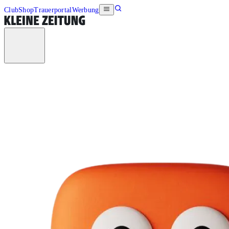
Club
Shop
Trauerportal
Werbung