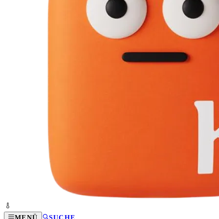
MENÜ
SUCHE