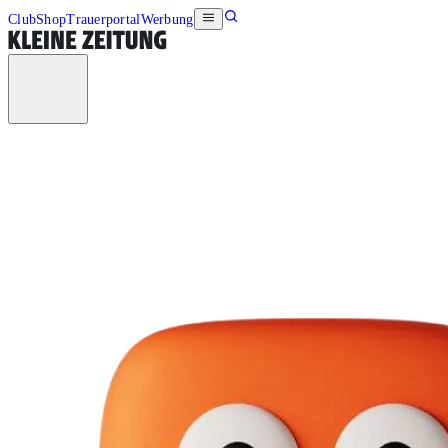
Club
Shop
Trauerportal
Werbung