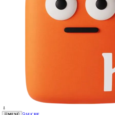
MENÜ
SUCHE