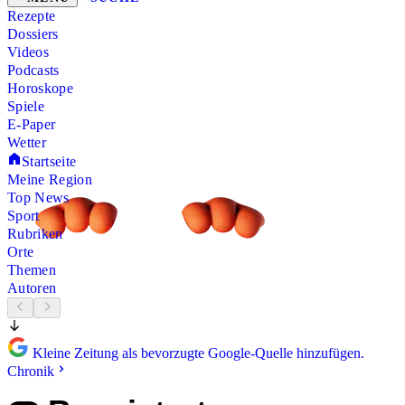
Rezepte
Dossiers
Videos
Podcasts
Horoskope
Spiele
E-Paper
Wetter
Startseite
Meine Region
Top News
Sport
Rubriken
Orte
Themen
Autoren
Kleine Zeitung als bevorzugte Google-Quelle hinzufügen.
Chronik