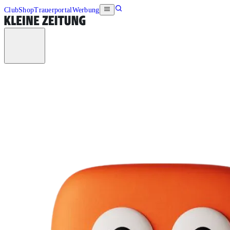
Club
Shop
Trauerportal
Werbung