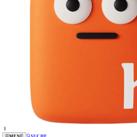
MENÜ
SUCHE