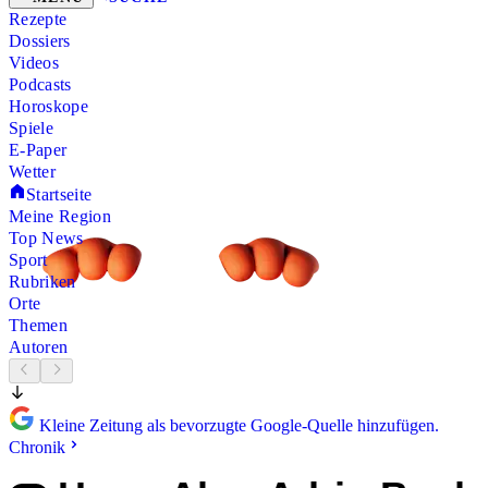
Rezepte
Dossiers
Videos
Podcasts
Horoskope
Spiele
E-Paper
Wetter
Startseite
Meine Region
Top News
Sport
Rubriken
Orte
Themen
Autoren
Kleine Zeitung als bevorzugte Google-Quelle hinzufügen.
Chronik