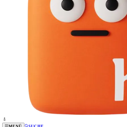
MENÜ
SUCHE