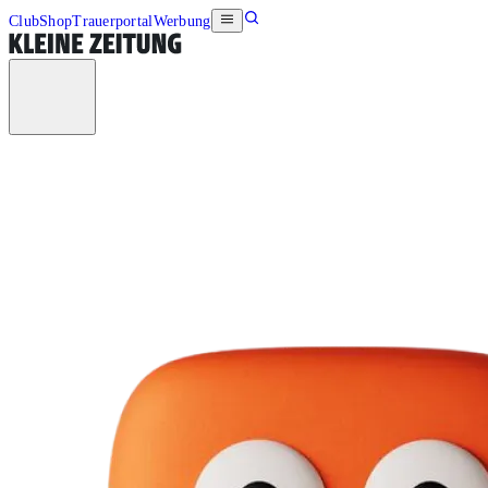
Club
Shop
Trauerportal
Werbung