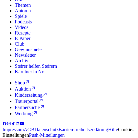
Themen
Autoren
Spiele
Podcasts
Videos
Rezepte
E-Paper
Club
Gewinnspiele
Newsletter
Archiv
Steirer helfen Steirern
Kärntner in Not
Shop
Auktion
Kinderzeitung
Trauerportal
Partnersuche
Werbung
Impressum
AGB
Datenschutz
Barrierefreiheitserklärung
Hilfe
Cookie-
Einstellungen
Push-Mitteilungen