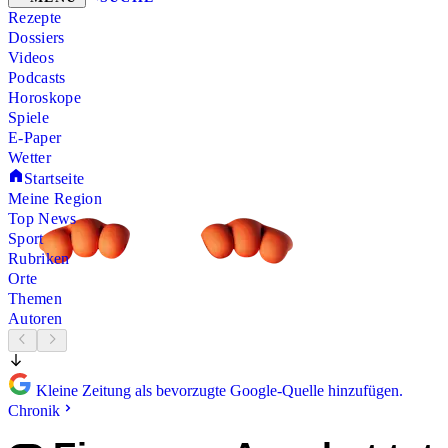
Rezepte
Dossiers
Videos
Podcasts
Horoskope
Spiele
E-Paper
Wetter
Startseite
Meine Region
Top News
Sport
Rubriken
Orte
Themen
Autoren
Kleine Zeitung als bevorzugte Google-Quelle hinzufügen.
Chronik