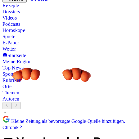
Rezepte
Dossiers
Videos
Podcasts
Horoskope
Spiele
E-Paper
Wetter
Startseite
Meine Region
Top News
Sport
Rubriken
Orte
Themen
Autoren
Kleine Zeitung als bevorzugte Google-Quelle hinzufügen.
Chronik