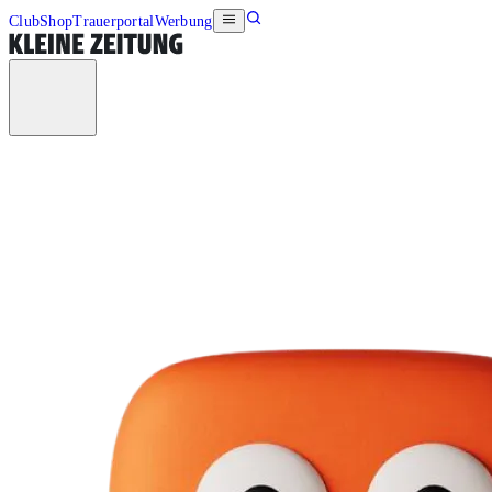
Club
Shop
Trauerportal
Werbung