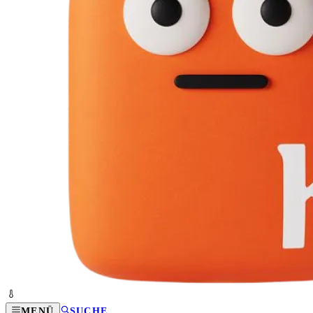
MENÜ
SUCHE