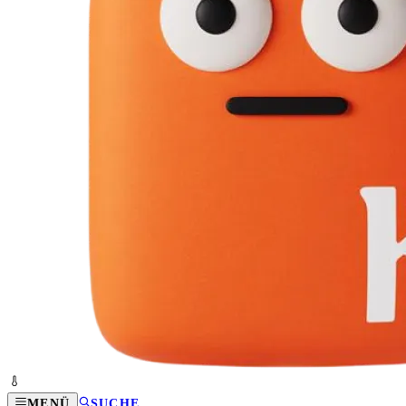
MENÜ
SUCHE