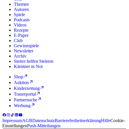
Themen
Autoren
Spiele
Podcasts
Videos
Rezepte
E-Paper
Club
Gewinnspiele
Newsletter
Archiv
Steirer helfen Steirern
Kärntner in Not
Shop
Auktion
Kinderzeitung
Trauerportal
Partnersuche
Werbung
Impressum
AGB
Datenschutz
Barrierefreiheitserklärung
Hilfe
Cookie-
Einstellungen
Push-Mitteilungen