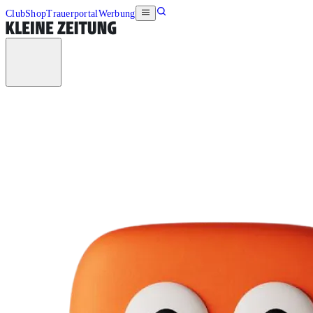
Club
Shop
Trauerportal
Werbung