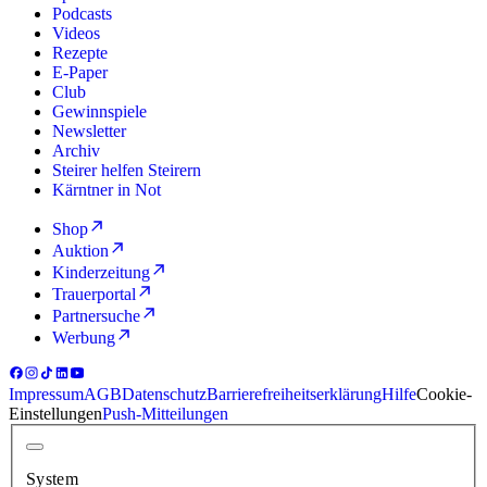
Podcasts
Videos
Rezepte
E-Paper
Club
Gewinnspiele
Newsletter
Archiv
Steirer helfen Steirern
Kärntner in Not
Shop
Auktion
Kinderzeitung
Trauerportal
Partnersuche
Werbung
Impressum
AGB
Datenschutz
Barrierefreiheitserklärung
Hilfe
Cookie-
Einstellungen
Push-Mitteilungen
System