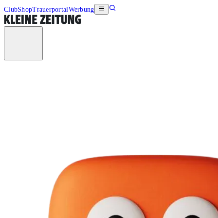
Club
Shop
Trauerportal
Werbung