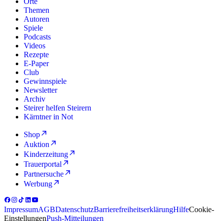
Orte
Themen
Autoren
Spiele
Podcasts
Videos
Rezepte
E-Paper
Club
Gewinnspiele
Newsletter
Archiv
Steirer helfen Steirern
Kärntner in Not
Shop
Auktion
Kinderzeitung
Trauerportal
Partnersuche
Werbung
Impressum
AGB
Datenschutz
Barrierefreiheitserklärung
Hilfe
Cookie-
Einstellungen
Push-Mitteilungen