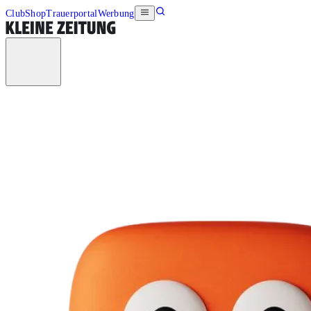
Club
Shop
Trauerportal
Werbung