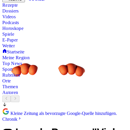
Rezepte
Dossiers
Videos
Podcasts
Horoskope
Spiele
E-Paper
Wetter
Startseite
Meine Region
Top News
Sport
Rubriken
Orte
Themen
Autoren
Kleine Zeitung als bevorzugte Google-Quelle hinzufügen.
Chronik