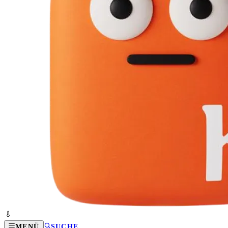
MENÜ
SUCHE