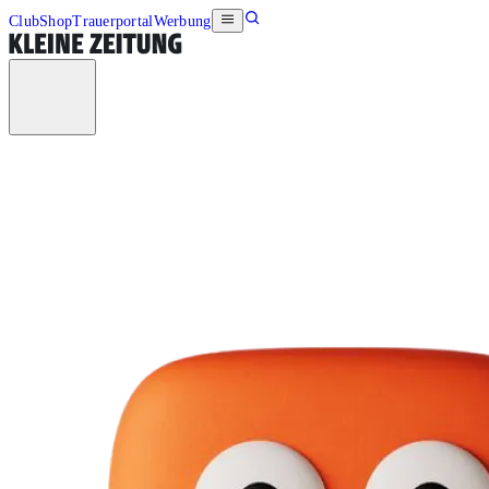
Club
Shop
Trauerportal
Werbung