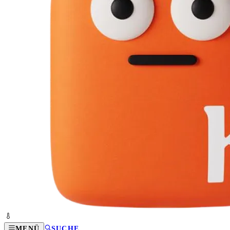
MENÜ
SUCHE