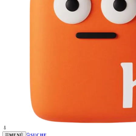
MENÜ
SUCHE