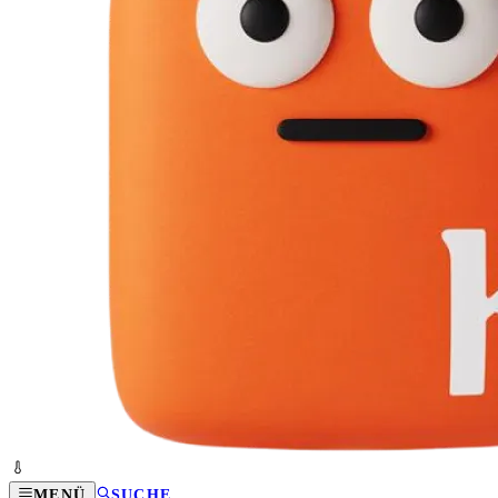
MENÜ
SUCHE