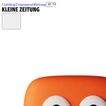
Club
Shop
Trauerportal
Werbung