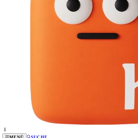
MENÜ
SUCHE