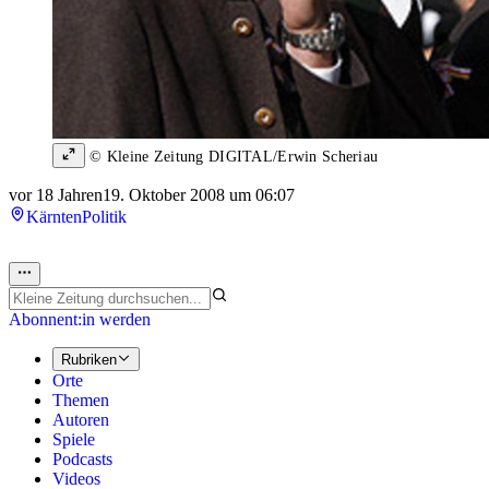
© Kleine Zeitung DIGITAL/Erwin Scheriau
vor 18 Jahren
19. Oktober 2008 um 06:07
Kärnten
Politik
Abonnent:in werden
Rubriken
Orte
Themen
Autoren
Spiele
Podcasts
Videos