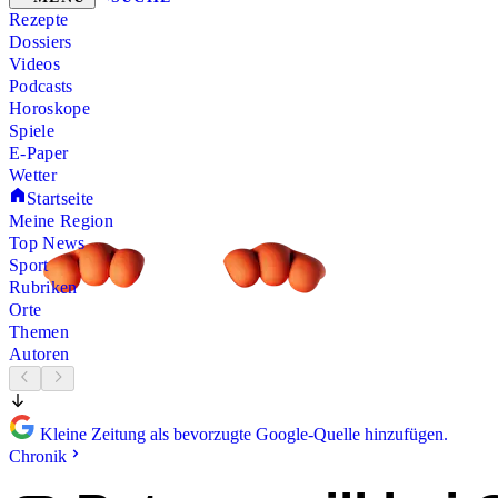
Rezepte
Dossiers
Videos
Podcasts
Horoskope
Spiele
E-Paper
Wetter
Startseite
Meine Region
Top News
Sport
Rubriken
Orte
Themen
Autoren
Kleine Zeitung als bevorzugte Google-Quelle hinzufügen.
Chronik