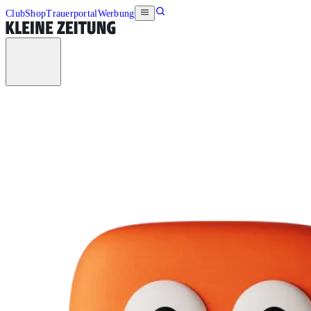
Club
Shop
Trauerportal
Werbung