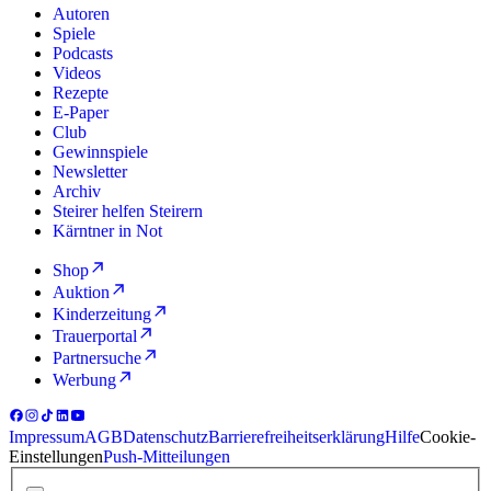
Autoren
Spiele
Podcasts
Videos
Rezepte
E-Paper
Club
Gewinnspiele
Newsletter
Archiv
Steirer helfen Steirern
Kärntner in Not
Shop
Auktion
Kinderzeitung
Trauerportal
Partnersuche
Werbung
Impressum
AGB
Datenschutz
Barrierefreiheitserklärung
Hilfe
Cookie-
Einstellungen
Push-Mitteilungen