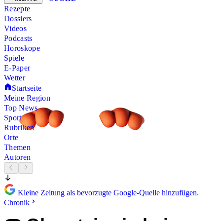
Rezepte
Dossiers
Videos
Podcasts
Horoskope
Spiele
E-Paper
Wetter
Startseite
Meine Region
Top News
Sport
Rubriken
Orte
Themen
Autoren
Kleine Zeitung als bevorzugte Google-Quelle hinzufügen.
Chronik