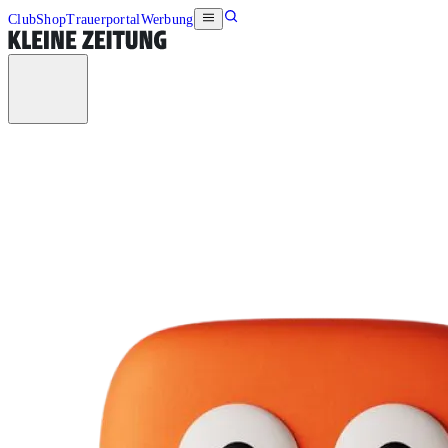
Club
Shop
Trauerportal
Werbung