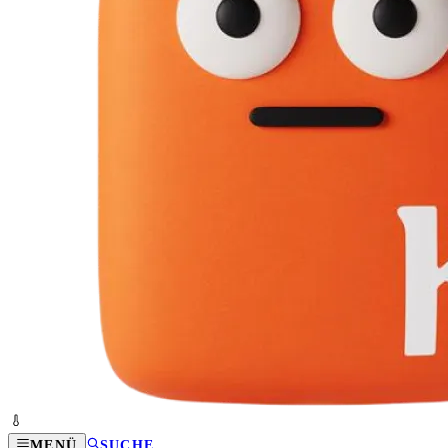
MENÜ
SUCHE