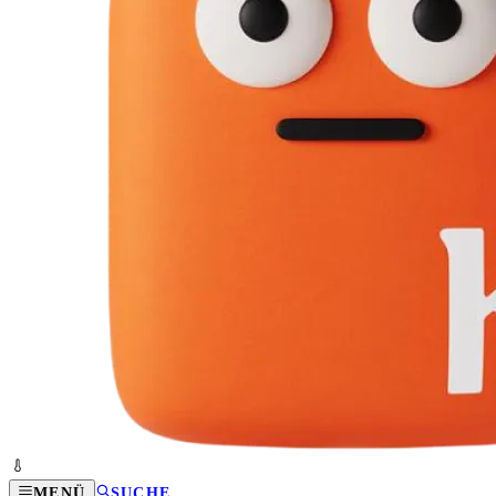
MENÜ
SUCHE