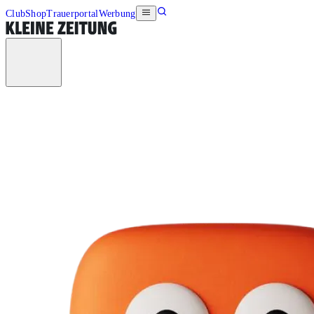
Club
Shop
Trauerportal
Werbung