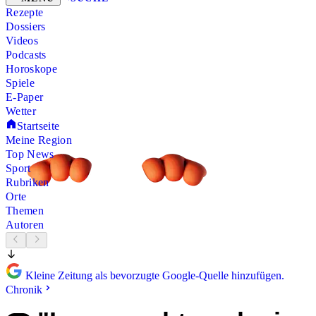
Rezepte
Dossiers
Videos
Podcasts
Horoskope
Spiele
E-Paper
Wetter
Startseite
Meine Region
Top News
Sport
Rubriken
Orte
Themen
Autoren
Kleine Zeitung als bevorzugte Google-Quelle hinzufügen.
Chronik