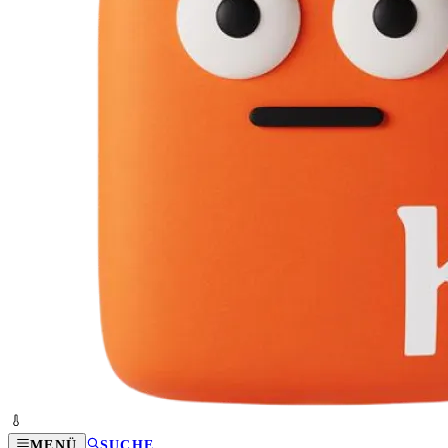
MENÜ
SUCHE