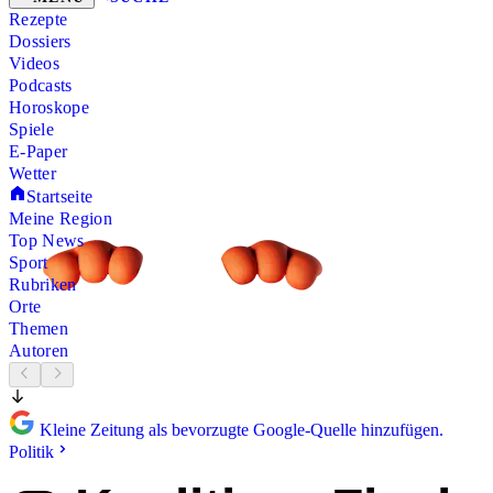
Rezepte
Dossiers
Videos
Podcasts
Horoskope
Spiele
E-Paper
Wetter
Startseite
Meine Region
Top News
Sport
Rubriken
Orte
Themen
Autoren
Kleine Zeitung als bevorzugte Google-Quelle hinzufügen.
Politik