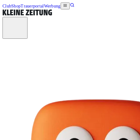
Club
Shop
Trauerportal
Werbung