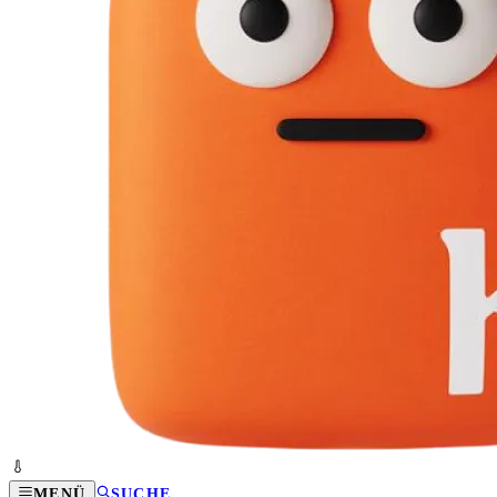
MENÜ
SUCHE