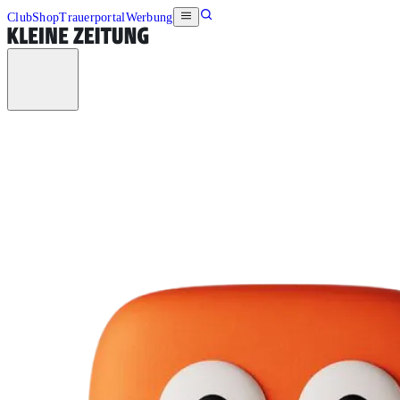
Club
Shop
Trauerportal
Werbung