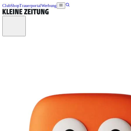
Club
Shop
Trauerportal
Werbung