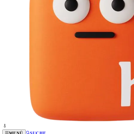
MENÜ
SUCHE