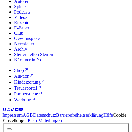
Autoren
Spiele
Podcasts
Videos
Rezepte
E-Paper
Club
Gewinnspiele
Newsletter
Archiv
Steirer helfen Steirern
Kärntner in Not
Shop
Auktion
Kinderzeitung
Trauerportal
Partnersuche
Werbung
Impressum
AGB
Datenschutz
Barrierefreiheitserklärung
Hilfe
Cookie-
Einstellungen
Push-Mitteilungen