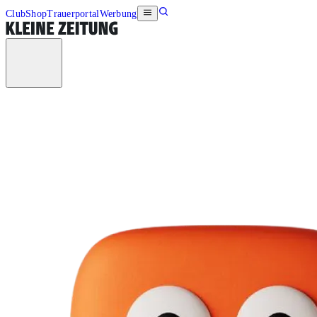
Club
Shop
Trauerportal
Werbung