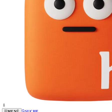
MENÜ
SUCHE