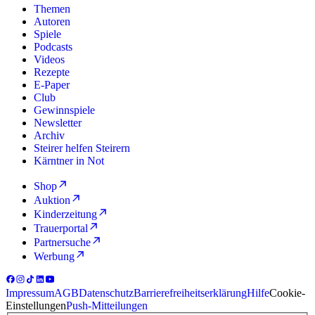
Themen
Autoren
Spiele
Podcasts
Videos
Rezepte
E-Paper
Club
Gewinnspiele
Newsletter
Archiv
Steirer helfen Steirern
Kärntner in Not
Shop
Auktion
Kinderzeitung
Trauerportal
Partnersuche
Werbung
Impressum
AGB
Datenschutz
Barrierefreiheitserklärung
Hilfe
Cookie-
Einstellungen
Push-Mitteilungen