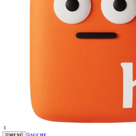
MENÜ
SUCHE