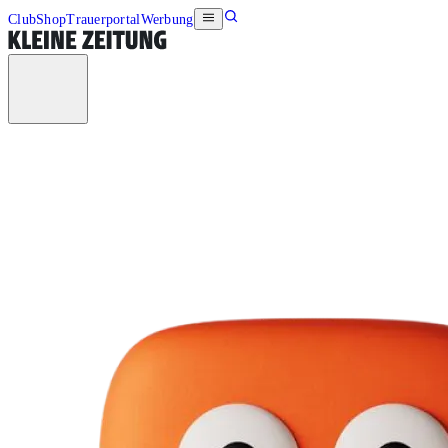
Club
Shop
Trauerportal
Werbung