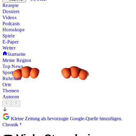
Rezepte
Dossiers
Videos
Podcasts
Horoskope
Spiele
E-Paper
Wetter
Startseite
Meine Region
Top News
Sport
Rubriken
Orte
Themen
Autoren
Kleine Zeitung als bevorzugte Google-Quelle hinzufügen.
Chronik