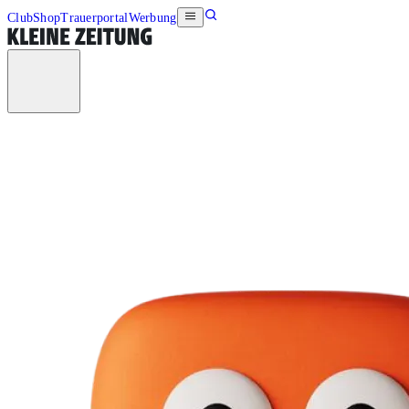
Club
Shop
Trauerportal
Werbung