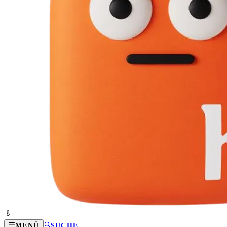
MENÜ
SUCHE