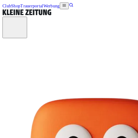
Club
Shop
Trauerportal
Werbung