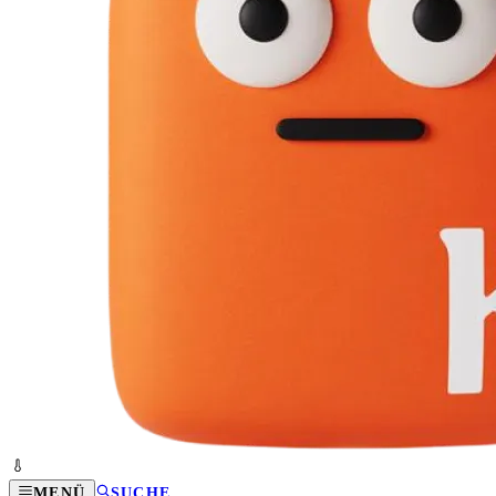
MENÜ
SUCHE