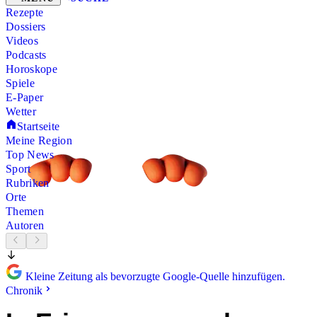
Rezepte
Dossiers
Videos
Podcasts
Horoskope
Spiele
E-Paper
Wetter
Startseite
Meine Region
Top News
Sport
Rubriken
Orte
Themen
Autoren
Kleine Zeitung als bevorzugte Google-Quelle hinzufügen.
Chronik