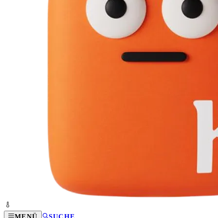
MENÜ
SUCHE