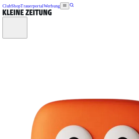
Club
Shop
Trauerportal
Werbung