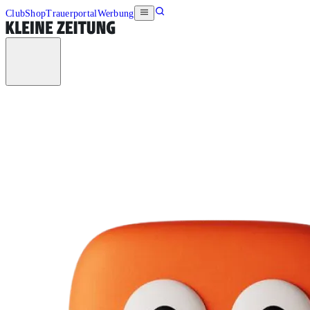
Club
Shop
Trauerportal
Werbung