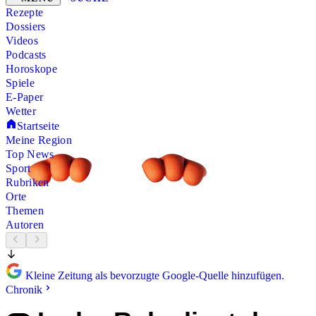
Rezepte
Dossiers
Videos
Podcasts
Horoskope
Spiele
E-Paper
Wetter
Startseite
Meine Region
Top News
Sport
Rubriken
Orte
Themen
Autoren
Kleine Zeitung als bevorzugte Google-Quelle hinzufügen.
Chronik