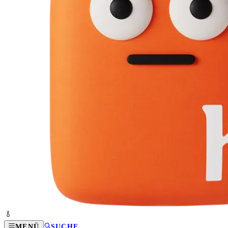
MENÜ
SUCHE