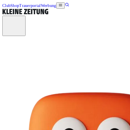
Club
Shop
Trauerportal
Werbung