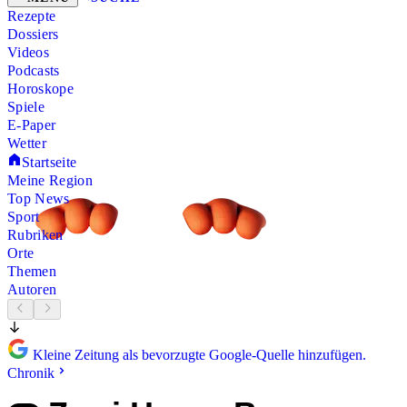
Rezepte
Dossiers
Videos
Podcasts
Horoskope
Spiele
E-Paper
Wetter
Startseite
Meine Region
Top News
Sport
Rubriken
Orte
Themen
Autoren
Kleine Zeitung als bevorzugte Google-Quelle hinzufügen.
Chronik