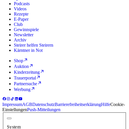
Podcasts
Videos
Rezepte
E-Paper
Club
Gewinnspiele
Newsletter
Archiv
Steirer helfen Steirern
Kärntner in Not
Shop
Auktion
Kinderzeitung
Trauerportal
Partnersuche
Werbung
Impressum
AGB
Datenschutz
Barrierefreiheitserklärung
Hilfe
Cookie-
Einstellungen
Push-Mitteilungen
System