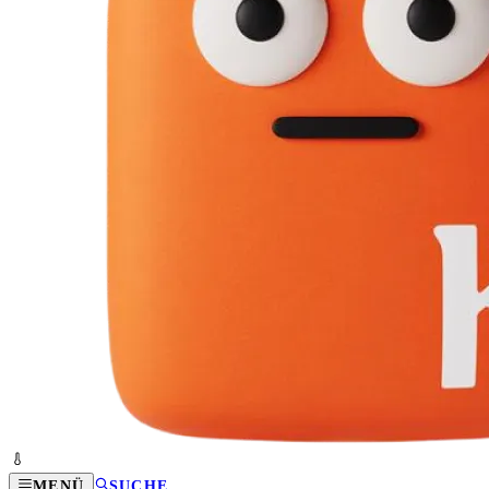
MENÜ
SUCHE