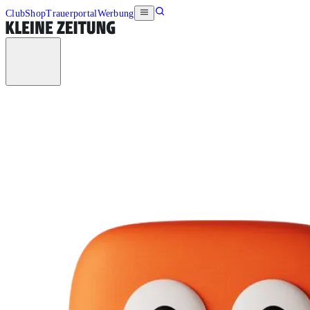
Club
Shop
Trauerportal
Werbung