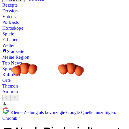
Rezepte
Dossiers
Videos
Podcasts
Horoskope
Spiele
E-Paper
Wetter
Startseite
Meine Region
Top News
Sport
Rubriken
Orte
Themen
Autoren
Kleine Zeitung als bevorzugte Google-Quelle hinzufügen.
Chronik