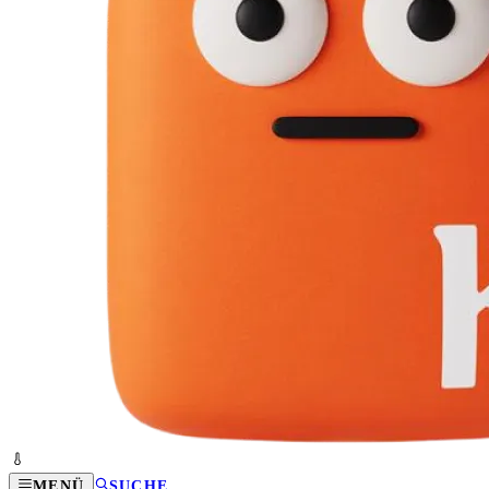
MENÜ
SUCHE