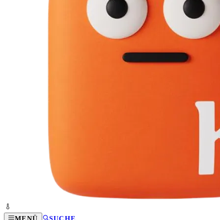
MENÜ
SUCHE