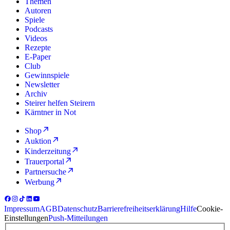
Themen
Autoren
Spiele
Podcasts
Videos
Rezepte
E-Paper
Club
Gewinnspiele
Newsletter
Archiv
Steirer helfen Steirern
Kärntner in Not
Shop
Auktion
Kinderzeitung
Trauerportal
Partnersuche
Werbung
Impressum
AGB
Datenschutz
Barrierefreiheitserklärung
Hilfe
Cookie-
Einstellungen
Push-Mitteilungen