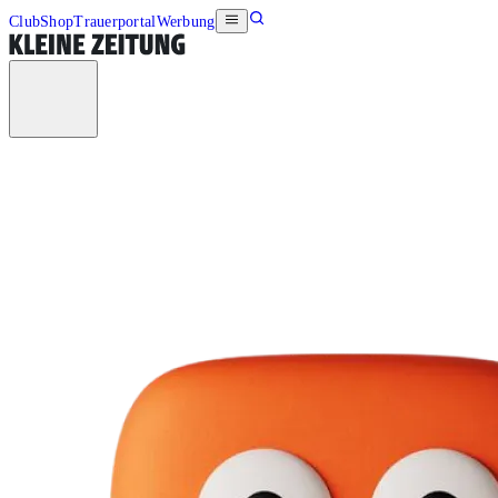
Club
Shop
Trauerportal
Werbung