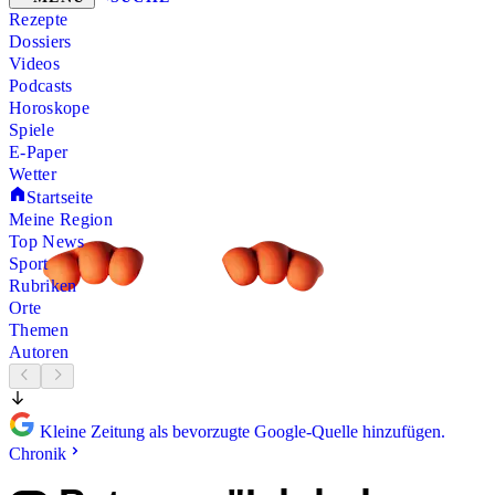
Rezepte
Dossiers
Videos
Podcasts
Horoskope
Spiele
E-Paper
Wetter
Startseite
Meine Region
Top News
Sport
Rubriken
Orte
Themen
Autoren
Kleine Zeitung als bevorzugte Google-Quelle hinzufügen.
Chronik