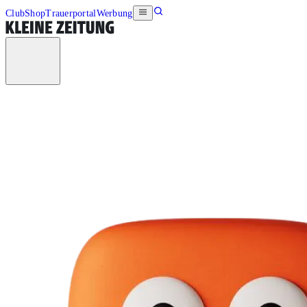
Club
Shop
Trauerportal
Werbung