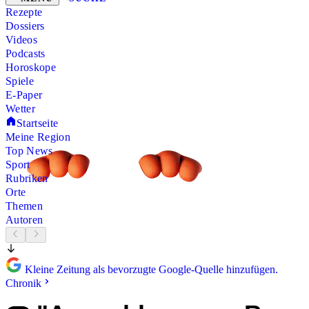
Rezepte
Dossiers
Videos
Podcasts
Horoskope
Spiele
E-Paper
Wetter
Startseite
Meine Region
Top News
Sport
Rubriken
Orte
Themen
Autoren
Kleine Zeitung als bevorzugte Google-Quelle hinzufügen.
Chronik