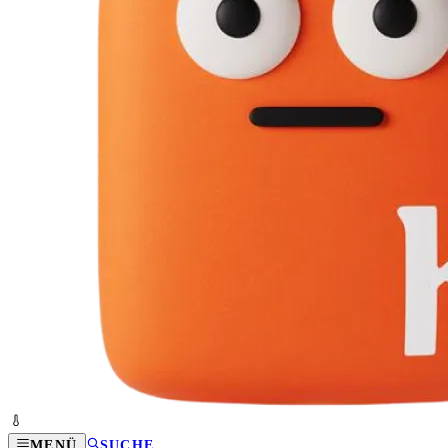
MENÜ
SUCHE