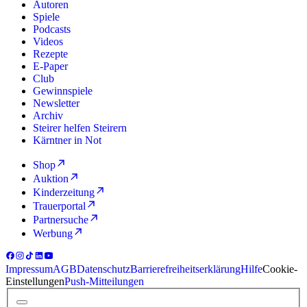
Autoren
Spiele
Podcasts
Videos
Rezepte
E-Paper
Club
Gewinnspiele
Newsletter
Archiv
Steirer helfen Steirern
Kärntner in Not
Shop
Auktion
Kinderzeitung
Trauerportal
Partnersuche
Werbung
Impressum
AGB
Datenschutz
Barrierefreiheitserklärung
Hilfe
Cookie-
Einstellungen
Push-Mitteilungen