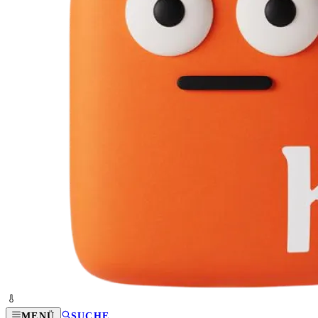
MENÜ
SUCHE