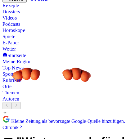
Rezepte
Dossiers
Videos
Podcasts
Horoskope
Spiele
E-Paper
Wetter
Startseite
Meine Region
Top News
Sport
Rubriken
Orte
Themen
Autoren
Kleine Zeitung als bevorzugte Google-Quelle hinzufügen.
Chronik