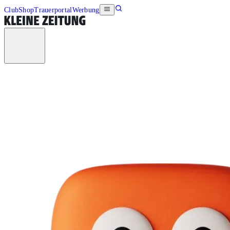
Club
Shop
Trauerportal
Werbung