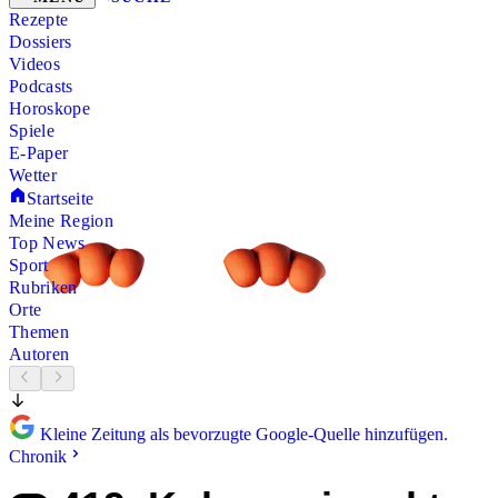
Rezepte
Dossiers
Videos
Podcasts
Horoskope
Spiele
E-Paper
Wetter
Startseite
Meine Region
Top News
Sport
Rubriken
Orte
Themen
Autoren
Kleine Zeitung als bevorzugte Google-Quelle hinzufügen.
Chronik