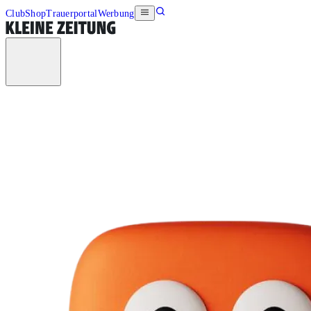
Club
Shop
Trauerportal
Werbung