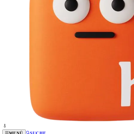
MENÜ
SUCHE