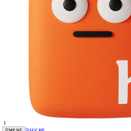
MENÜ
SUCHE