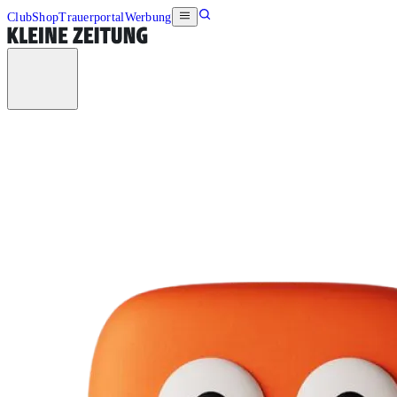
Club
Shop
Trauerportal
Werbung