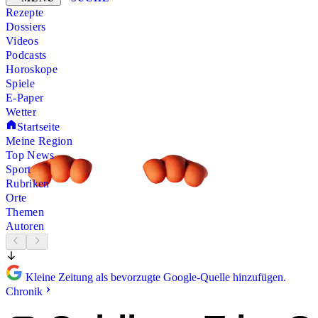
Rezepte
Dossiers
Videos
Podcasts
Horoskope
Spiele
E-Paper
Wetter
Startseite
Meine Region
Top News
Sport
Rubriken
Orte
Themen
Autoren
Kleine Zeitung als bevorzugte Google-Quelle hinzufügen.
Chronik