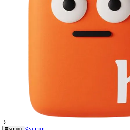
MENÜ
SUCHE