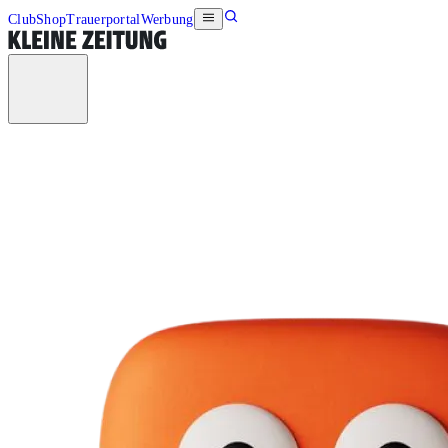
Club
Shop
Trauerportal
Werbung