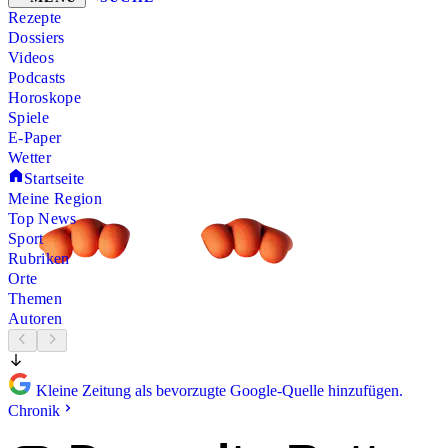
Rezepte
Dossiers
Videos
Podcasts
Horoskope
Spiele
E-Paper
Wetter
Startseite
Meine Region
Top News
Sport
Rubriken
Orte
Themen
Autoren
Kleine Zeitung als bevorzugte Google-Quelle hinzufügen.
Chronik