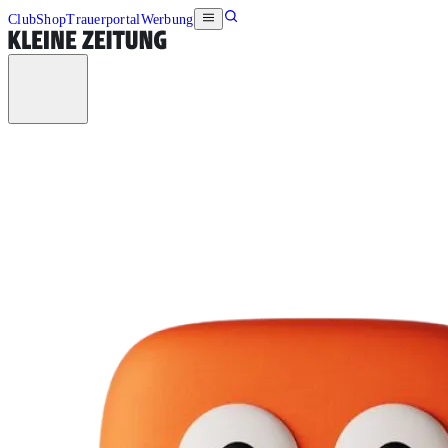
Club
Shop
Trauerportal
Werbung