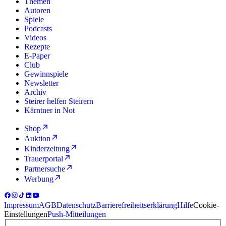
Themen
Autoren
Spiele
Podcasts
Videos
Rezepte
E-Paper
Club
Gewinnspiele
Newsletter
Archiv
Steirer helfen Steirern
Kärntner in Not
Shop
Auktion
Kinderzeitung
Trauerportal
Partnersuche
Werbung
Impressum
AGB
Datenschutz
Barrierefreiheitserklärung
Hilfe
Cookie-
Einstellungen
Push-Mitteilungen