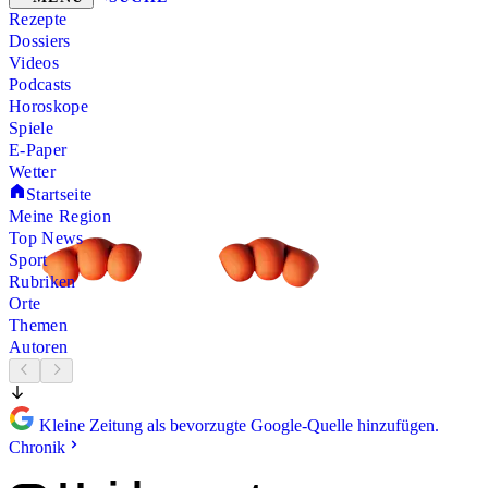
Rezepte
Dossiers
Videos
Podcasts
Horoskope
Spiele
E-Paper
Wetter
Startseite
Meine Region
Top News
Sport
Rubriken
Orte
Themen
Autoren
Kleine Zeitung als bevorzugte Google-Quelle hinzufügen.
Chronik