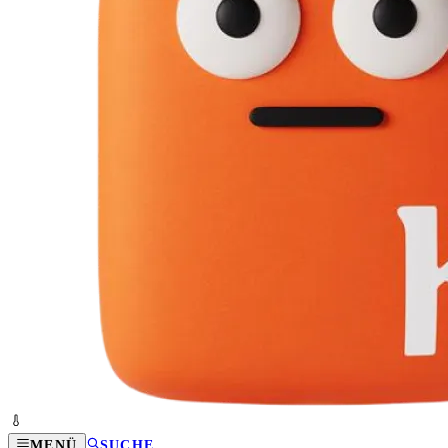
MENÜ
SUCHE