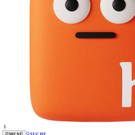
MENÜ
SUCHE