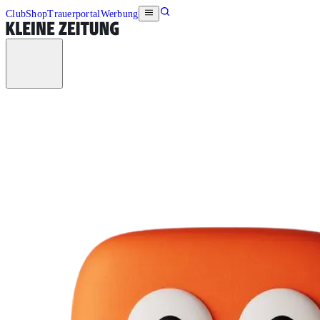
Club
Shop
Trauerportal
Werbung