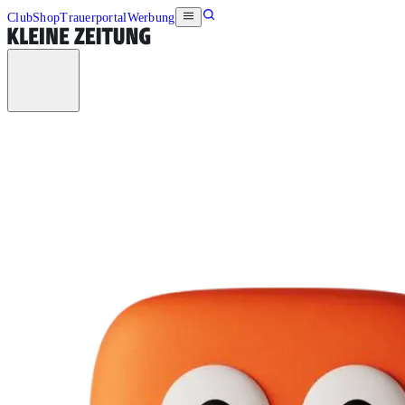
Club
Shop
Trauerportal
Werbung