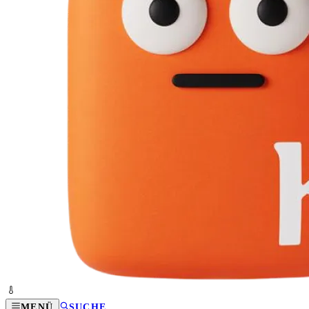
MENÜ
SUCHE