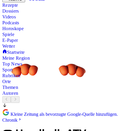
Rezepte
Dossiers
Videos
Podcasts
Horoskope
Spiele
E-Paper
Wetter
Startseite
Meine Region
Top News
Sport
Rubriken
Orte
Themen
Autoren
Kleine Zeitung als bevorzugte Google-Quelle hinzufügen.
Chronik