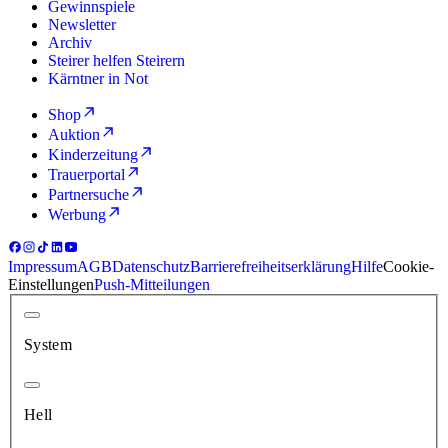
Gewinnspiele
Newsletter
Archiv
Steirer helfen Steirern
Kärntner in Not
Shop
Auktion
Kinderzeitung
Trauerportal
Partnersuche
Werbung
Impressum
AGB
Datenschutz
Barrierefreiheitserklärung
Hilfe
Cookie-
Einstellungen
Push-Mitteilungen
System
Hell